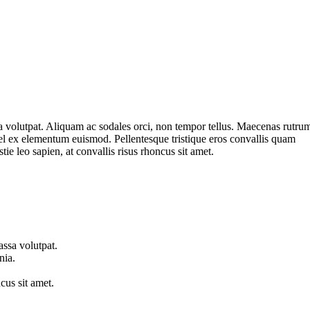
a volutpat. Aliquam ac sodales orci, non tempor tellus. Maecenas rutru
 vel ex elementum euismod. Pellentesque tristique eros convallis quam
ie leo sapien, at convallis risus rhoncus sit amet.
assa volutpat.
nia.
cus sit amet.