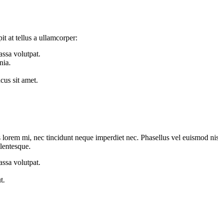
it at tellus a ullamcorper:
assa volutpat.
nia.
cus sit amet.
us lorem mi, nec tincidunt neque imperdiet nec. Phasellus vel euismod nis
llentesque.
assa volutpat.
t.