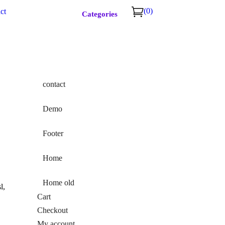
(0)
ct
Categories
contact
Demo
Footer
Home
Home old
l,
Cart
Checkout
My account